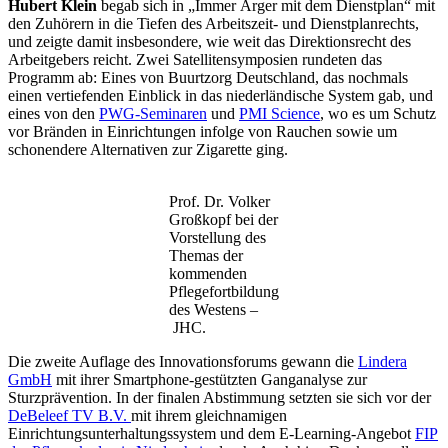
Hubert Klein
begab sich in „Immer Ärger mit dem Dienstplan“ mit
den Zuhörern in die Tiefen des Arbeitszeit- und Dienstplanrechts,
und zeigte damit insbesondere, wie weit das Direktionsrecht des
Arbeitgebers reicht. Zwei Satellitensymposien rundeten das
Programm ab: Eines von Buurtzorg Deutschland, das nochmals
einen vertiefenden Einblick in das niederländische System gab, und
eines von den
PWG-Seminaren
und
PMI Science
, wo es um Schutz
vor Bränden in Einrichtungen infolge von Rauchen sowie um
schonendere Alternativen zur Zigarette ging.
Prof. Dr. Volker
Großkopf bei der
Vorstellung des
Themas der
kommenden
Pflegefortbildung
des Westens –
JHC.
Die zweite Auflage des Innovationsforums gewann die
Lindera
GmbH
mit ihrer Smartphone-gestützten Ganganalyse zur
Sturzprävention. In der finalen Abstimmung setzten sie sich vor der
DeBeleef TV B.V.
mit ihrem gleichnamigen
Einrichtungsunterhaltungssystem und dem E‑Learning-Angebot
FIP