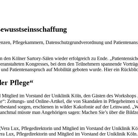
Bewusstseinsschaffung
zen, Pflegekammern, Datenschutzgrundverordnung und Patientenanspr
 den Kölner Sartory-Sälen wieder erfolgreich zu Ende. „Patientensiche
Mal veranstalteten Kongresses, bei dem den Teilnehmern spannende Vor
nd Patientenanspruch auf Mobilität geboten wurde. Hier ein Rückblic
der Pflege“
nd Mitglied im Vorstand der Uniklinik Köln, den Gästen des Workshop
ege“: Zeitungs- und Online-Artikel, die von Skandalen in Pflegeheimen u
tbestand sorgen, erschienen in wilder Kakofonie auf der Leinwand. „Wir s
anchmal müsste man Angehörigen sagen: Machen Sie’s über die Bildzeit
ra Lux, Pflegedirektorin und Mitglied im Vorstand der Uniklinik Köln.