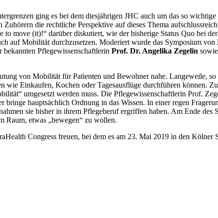
grenzen ging es bei dem diesjährigen JHC auch um das so wichtige T
n Zuhörern die rechtliche Perspektive auf dieses Thema aufschlussreic
e to move (it)!“ darüber diskutiert, wie der bisherige Status Quo bei
uch auf Mobilität durchzusetzen. Moderiert wurde das Symposium von
r bekannten Pflegewissenschaftlerin
Prof. Dr. Angelika Zegelin
sowie
utung von Mobilität für Patienten und Bewohner nahe. Langeweile, so 
äten wie Einkaufen, Kochen oder Tagesausflüge durchführen können. Zu
lität“ umgesetzt werden muss. Die Pflegewissenschaftlerin Prof. Zegeli
er bringe hauptsächlich Ordnung in das Wissen. In einer regen Frager
nahmen sie bisher in ihrem Pflegeberuf ergriffen haben. Am Ende des S
em Raum, etwas „bewegen“ zu wollen.
uraHealth Congress freuen, bei dem es am 23. Mai 2019 in den Kölner 