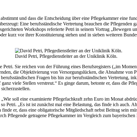
 abstimmt und dass die Entscheidung über eine Pflegekammer eine fundi
t überzeugt: Eine berufsständische Vertretung brauchen die Pflegenden g
sgerichteten Workshops referierte Petri in seinem Vortrag „Bewegen u
oder kurz vor ihrer Konstituierung stehen und in sieben weiteren Bund
David Petri, Pflegedienstleiter an der Uniklinik Köln.
e Petri. Sie reichen von der Führung eines Berufsregisters („im Mome
egenden, die Objektivierung von Versorgungslücken, die Abnahme von Pr
d berufsständischen Fragen bis hin zur berufsständischen Vertretung, i
anz viele Stellen verstreut.“ Es ginge darum, betonte er, dass die Pfle
 sicherzustellen.
„Wie soll eine examinierte Pflegefachkraft zehn Euro im Monat abdrück
so Petri. „Es ist ist zunächst mal eine Belastung, das finde ich auch. 
inde er, dass eine obligatorische Mitgliedschaft nebst Beitrag sein m
rch Pflegende getragene Pflegekammer im Vergleich zum bayerischen Mod