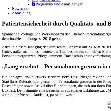
Programm- und Anmeldeflyer
Newsroom
Anmeldung
Patientensicherheit durch Qualitäts- und 
Spannende Vorträge und Workshops zu den Themen Personaluntergren
dem JuraHealth Congress 2018 geboten.
Auch in diesem Jahr ging der JuraHealth Congress am 24. Mai 2018 in
Gutes, außer man tut es.“ lautete der Titel des bereits zum elften 
Personaluntergrenzen, Pflegekammern, Datenschutzgrundverordnung u
„Lang ersehnt – Personaluntergrenzen in 
Ein Schlagzeilen-Feuerwerk servierte
Vera Lux
, Pflegedirektorin u
Start ihres Referats „Lang ersehnt – Personaluntergrenzen in der Pfl
Beschäftigten sowie Artikel über Einrichtungen, die sich um ihren For
Lux fest. Dem stimmte eine Besucherin aus eigener Erfahrung zu. „M
aber in der Presse gelandet ist, passiert etwas.“
Ve