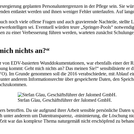
desregierung geplanten Personaluntergrenzen in der Pflege sein. Sie wü
enden entlastet werden und ihnen weniger Fehler unterlaufen. Auf lange S
auch noch viele offene Fragen und auch gravierende Nachteile, stellte
ewerkstelligen sei. Eventuell würden teure „Springer-Pools“ notwendig
zen zu einer Verbesserung führen werden, warteten zunächst Schulungen
ich nichts an?“
er von EDV-basierten Wunddokumentationen, war ebenfalls einer der Re
ng kommt: Geht mich nichts an? Das meinen Sie!“ sensibilisierte er di
 Im Grunde genommen soll die 2016 verabschiedete, mit Ablauf einer Z
nd unter anderem Informationsrechte über gespeicherte Daten, den Sp
 nachzukommen.
Stefan Glau, Geschäftsführer der Jalomed GmbH.
s betroffen. Da sie aufgrund ihrer Arbeit sensible persönliche Daten 
 unter anderem um Datentransparenz, ‑minimierung, die Löschung nicht 
 Zeit war das komplexe Thema naturgemäß nicht erschöpfend zu behande