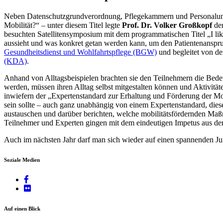
Neben Datenschutzgrundverordnung, Pflegekammern und Personalunter
Mobilität?“ – unter diesem Titel legte
Prof. Dr. Volker Großkopf
de
besuchten Satellitensymposium mit dem programmatischen Titel „I lik
aussieht und was konkret getan werden kann, um den Patientenanspr
Gesundheitsdienst und Wohlfahrtspflege (BGW)
und begleitet von de
(KDA)
.
Anhand von Alltagsbeispielen brachten sie den Teilnehmern die Bede
werden, müssen ihren Alltag selbst mitgestalten können und Aktivit
inwiefern der „Expertenstandard zur Erhaltung und Förderung der Mobi
sein sollte – auch ganz unabhängig von einem Expertenstandard, dies
austauschen und darüber berichten, welche mobilitätsfördernden Maß
Teilnehmer und Experten gingen mit dem eindeutigen Impetus aus d
Auch im nächsten Jahr darf man sich wieder auf einen spannenden J
Soziale Medien
Auf einen Blick