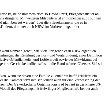
erte ist, keine uninformierte“ so
David Petri
, Pflegedienstleiter an
anz dringend. Mit weiteren Mitstreitern ist er momentan auf Tour, um
nd nicht bewegt werden“ über die Pflegekammern, die es in
esländern, darunter auch NRW, im Vorbereitungs- oder
nt weiß niemand genau, wie viele Pflegende es in NRW eigentlich
üfungen, die Regelung der Fort- und Weiterbildung, einer Definition
nklusive Öffentlichkeits- und Lobbyarbeit sowie der Mitwirkung bei
ge ihre Geschicke endlich selbst in die Hand nehme. Oberstes Ziel sei
en, wenn sie davon eine Familie zu ernähren hat?“ kritisierte ein
Aber die Kammer setzt sich schließlich auch für eine Verbesserung der
üsse. „Der Gewerkschafts-Organisationsgrad beträgt in der Pflege 5%.
ell des Pflegerings mit freiwilliger Mitgliedschaft, bei der auch