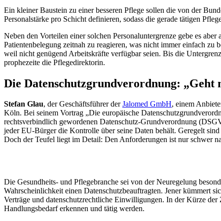
Ein kleiner Baustein zu einer besseren Pflege sollen die von der Bun
Personalstärke pro Schicht definieren, sodass die gerade tätigen Pfleg
Neben den Vorteilen einer solchen Personaluntergrenze gebe es aber 
Patientenbelegung zeitnah zu reagieren, was nicht immer einfach zu b
weil nicht genügend Arbeitskräfte verfügbar seien. Bis die Untergren
prophezeite die Pflegedirektorin.
Die Datenschutzgrundverordnung: „Geht m
Stefan Glau
, der Geschäftsführer der
Jalomed GmbH
, einem Anbiet
Köln. Bei seinem Vortrag „Die europäische Datenschutzgrundverordnu
rechtsverbindlich gewordenen Datenschutz-Grundverordnung (DSGVO).
jeder EU-Bürger die Kontrolle über seine Daten behält. Geregelt si
Doch der Teufel liegt im Detail: Den Anforderungen ist nur schwer
Die Gesundheits- und Pflegebranche sei von der Neuregelung besonder
Wahrscheinlichkeit einen Datenschutzbeauftragten. Jener kümmert sich
Verträge und datenschutzrechtliche Einwilligungen. In der Kürze der
Handlungsbedarf erkennen und tätig werden.