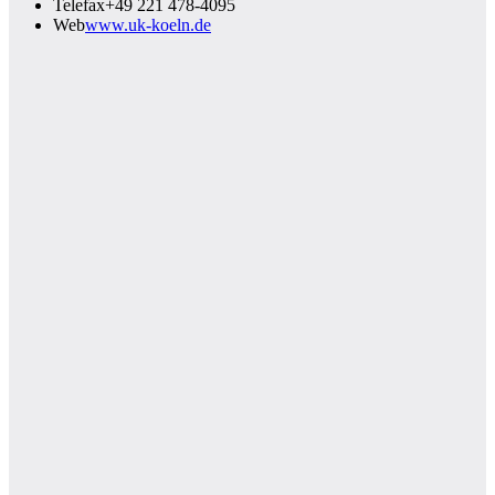
Telefax
+49 221 478‑4095
Web
www.uk-koeln.de