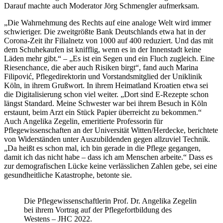
Darauf machte auch Moderator Jörg Schmengler aufmerksam.
„Die Wahrnehmung des Rechts auf eine analoge Welt wird immer
schwieriger. Die zweitgrößte Bank Deutschlands etwa hat in der
Corona-Zeit ihr Filialnetz von 1000 auf 400 reduziert. Und das mit
dem Schuhekaufen ist knifflig, wenn es in der Innenstadt keine
Läden mehr gibt.“ – „Es ist ein Segen und ein Fluch zugleich. Eine
Riesenchance, die aber auch Risiken birgt“, fand auch Marina
Filipović, Pflegedirektorin und Vorstandsmitglied der Uniklinik
Köln, in ihrem Grußwort. In ihrem Heimatland Kroatien etwa sei
die Digitalisierung schon viel weiter. „Dort sind E‑Rezepte schon
längst Standard. Meine Schwester war bei ihrem Besuch in Köln
erstaunt, beim Arzt ein Stück Papier überreicht zu bekommen.“
Auch Angelika Zegelin, emeritierte Professorin für
Pflegewissenschaften an der Universität Witten/Herdecke, berichtete
von Widerständen unter Auszubildenden gegen allzuviel Technik.
„Da heißt es schon mal, ich bin gerade in die Pflege gegangen,
damit ich das nicht habe – dass ich am Menschen arbeite.“ Dass es
zur demografischen Lücke keine verlässlichen Zahlen gebe, sei eine
gesundheitliche Katastrophe, betonte sie.
Die Pflegewissenschaftlerin Prof. Dr. Angelika Zegelin
bei ihrem Vortrag auf der Pflegefortbildung des
Westens – JHC 2022.