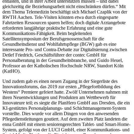
entlasten, und in ihrer Arbeit unterstützen müssen – und dabei
gleichzeitig die Beziehungsarbeit nicht einschränken dürfen.“ Mit
dem Thema Telemedizin beschäftigt sich Michael Czaplik von der
RWTH Aachen. Tele-Visiten könnten etwa durch eingesparte
Fahrtzeiten Ressourcen sparen helfen; doch digitale Arztangebote
erforderten langjährige praktische Erfahrung und eine gute
Kommunikations-Fähigkeit. Beim begleitenden
Satellitensymposium der Berufsgenossenschaft für die
Gesundheitsdienst und Wohlfahrtspflege (BGW) gab es eine
interessante Pro- und Contra-Debatte zur Digitalisierung zwischen
Detlef Friedrich, Geschäftsführer der contec GmbH für
Personalberatung in der Gesundheitsbranche, und Guido Heuel,
Professor an der Katholischen Hochschule NRW, Standort Köln
(KatHO).
Und zudem gab es einen neuen Zugang in der Siegerliste des
Innovationsforums, das 2019 zur ersten „Pflegefortbildung des
Westens“ Premiere gefeiert hatte. Zwölf Unternehmen nahmen mit
ihren Neuentwicklungen und Produkten am Wettbewerb für
Innovateure teil; es siegte die PlanHero GmbH aus Dresden, die ein
KI-gestütztes Personalplanungs- und Schichtmanagement-System
vorstellte. Dies wurde vor allem Dingen von den anwesenden
Pflegedienstleitungen goutiert. Auf dem zweiten Platz landeten die
enna GmbH mit einem seniorengerechten Tablet- und Smart-Home-
System, gefolgt von der LUCI GmbH, einer Kommunikations- und