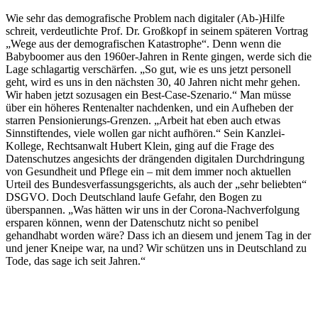
Wie sehr das demografische Problem nach digitaler (Ab-)Hilfe
schreit, verdeutlichte Prof. Dr. Großkopf in seinem späteren Vortrag
„Wege aus der demografischen Katastrophe“. Denn wenn die
Babyboomer aus den 1960er-Jahren in Rente gingen, werde sich die
Lage schlagartig verschärfen. „So gut, wie es uns jetzt personell
geht, wird es uns in den nächsten 30, 40 Jahren nicht mehr gehen.
Wir haben jetzt sozusagen ein Best-Case-Szenario.“ Man müsse
über ein höheres Rentenalter nachdenken, und ein Aufheben der
starren Pensionierungs-Grenzen. „Arbeit hat eben auch etwas
Sinnstiftendes, viele wollen gar nicht aufhören.“ Sein Kanzlei-
Kollege, Rechtsanwalt Hubert Klein, ging auf die Frage des
Datenschutzes angesichts der drängenden digitalen Durchdringung
von Gesundheit und Pflege ein – mit dem immer noch aktuellen
Urteil des Bundesverfassungsgerichts, als auch der „sehr beliebten“
DSGVO. Doch Deutschland laufe Gefahr, den Bogen zu
überspannen. „Was hätten wir uns in der Corona-Nachverfolgung
ersparen können, wenn der Datenschutz nicht so penibel
gehandhabt worden wäre? Dass ich an diesem und jenem Tag in der
und jener Kneipe war, na und? Wir schützen uns in Deutschland zu
Tode, das sage ich seit Jahren.“