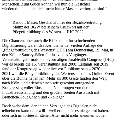
Menschen. Zum Glück können wir nun die Gesichter
wiedererkennen, die nicht mehr hinter Masken verborgen sind.“
Randolf Mäser, Geschäftsführer der Bezirksvertretung
Mainz der BGW bei seinem Grußwort auf der
Pflegefortbildung des Westens – JHC 2022.
Die Chancen, aber auch die Risiken der fortschreitenden
Digitalisierung waren das Kernthema der vierten Auflage der
„Pflegefortbildung des Westens“ (JHC) am Donnerstag, 19. Mai, in
den Kölner Sartory-Sälen. Inklusive des Vorgänger-
Veranstaltungsformats, dem vormaligen JuraHealth Congress (JHC),
war es bereits die 15. Veranstaltung seit 2008. Erstmals seit 2019
fand der Kongresstag wieder live vor Publikum statt – 2020 und
2021 war die Pflegefortbildung des Westens als reines Online-Event
über die Bühne gegangen. Mehr als 300 Gäste fanden den Weg
nach Köln, und erlebten einen wie gewohnt anregenden
Kongresstag voller Einsichten, Neuerungen von der
Industrieausstellung und den großen, breiten Austausch mit
Branchen-Kolleginnen und ‑Kollegen.
Doch wehe dem, der an den Vorzügen des Digitalen nicht
teilnehmen kann oder will – weil er oder sie es nie gelernt haben,
oder sich im fortgeschrittenen Alter nicht mehr aneignen wollen.