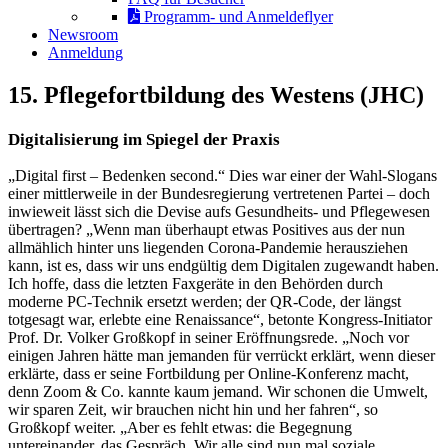
Programm- und Anmeldeflyer
Newsroom
Anmeldung
15. Pflegefortbildung des Westens (JHC)
Digitalisierung im Spiegel der Praxis
„Digital first – Bedenken second.“ Dies war einer der Wahl-Slogans
einer mittlerweile in der Bundesregierung vertretenen Partei – doch
inwieweit lässt sich die Devise aufs Gesundheits- und Pflegewesen
übertragen? „Wenn man überhaupt etwas Positives aus der nun
allmählich hinter uns liegenden Corona-Pandemie herausziehen
kann, ist es, dass wir uns endgültig dem Digitalen zugewandt haben.
Ich hoffe, dass die letzten Faxgeräte in den Behörden durch
moderne PC-Technik ersetzt werden; der QR-Code, der längst
totgesagt war, erlebte eine Renaissance“, betonte Kongress-Initiator
Prof. Dr. Volker Großkopf in seiner Eröffnungsrede. „Noch vor
einigen Jahren hätte man jemanden für verrückt erklärt, wenn dieser
erklärte, dass er seine Fortbildung per Online-Konferenz macht,
denn Zoom & Co. kannte kaum jemand. Wir schonen die Umwelt,
wir sparen Zeit, wir brauchen nicht hin und her fahren“, so
Großkopf weiter. „Aber es fehlt etwas: die Begegnung
untereinander, das Gespräch. Wir alle sind nun mal soziale